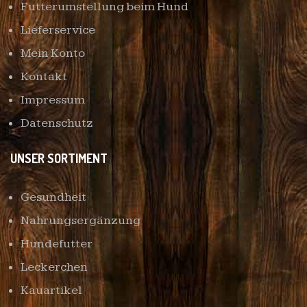
Futterumstellung beim Hund
Lieferservice
Mein Konto
Kontakt
Impressum
Datenschutz
UNSER SORTIMENT
Gesundheit
Nahrungsergänzung
Hundefutter
Leckerchen
Kauartikel