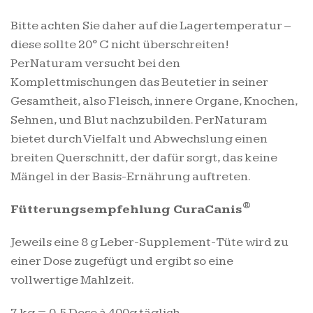
Bitte achten Sie daher auf die Lagertemperatur –
diese sollte 20° C nicht überschreiten!
PerNaturam versucht bei den
Komplettmischungen das Beutetier in seiner
Gesamtheit, also Fleisch, innere Organe, Knochen,
Sehnen, und Blut nachzubilden. PerNaturam
bietet durch Vielfalt und Abwechslung einen
breiten Querschnitt, der dafür sorgt, das keine
Mängel in der Basis-Ernährung auftreten.
®
Fütterungsempfehlung CuraCanis
Jeweils eine 8 g Leber-Supplement-Tüte wird zu
einer Dose zugefügt und ergibt so eine
vollwertige Mahlzeit.
7 kg = 0,5 Dose à 400g täglich.