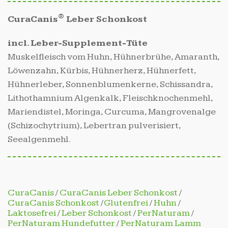
®
CuraCanis
Leber Schonkost
incl. Leber-Supplement-Tüte
Muskelfleisch vom Huhn, Hühnerbrühe, Amaranth,
Löwenzahn, Kürbis, Hühnerherz, Hühnerfett,
Hühnerleber, Sonnenblumenkerne, Schissandra,
Lithothamnium Algenkalk, Fleischknochenmehl,
Mariendistel, Moringa, Curcuma, Mangrovenalge
(Schizochytrium), Lebertran pulverisiert,
Seealgenmehl.
CuraCanis
/
CuraCanis Leber Schonkost
/
CuraCanis Schonkost
/
Glutenfrei
/
Huhn
/
Laktosefrei
/
Leber Schonkost
/
PerNaturam
/
PerNaturam Hundefutter
/
PerNaturam Lamm